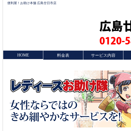
便利屋！お助け本舗 広島廿日市店
広島
0120-5
HOME
料金表
サービス内容